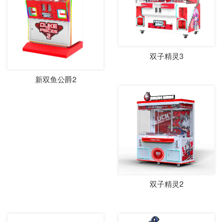
双子精灵3
新双鱼公爵2
双子精灵2