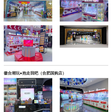
徽合潮玩●抱走我吧（合肥国购店）