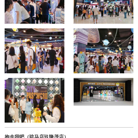
抱走我吧（驻马店玖隆茂店）