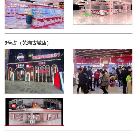
9号占（芜湖古城店）