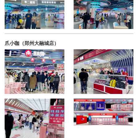
爪小咖（郑州大融城店）