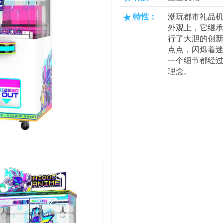
特性：
潮玩都市礼品
外观上，它继承
行了大胆的创
点点，闪烁着
一个细节都经
理念。